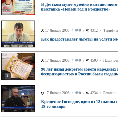
В Детском музее музейно-выставочного 
выставка «Новый год и Рождество»
17 Января 2008
0
4312
Тарифна
/
/
/
Как предоставляет льготы на услуги э
17 Января 2008
0
4503
Наши де
/
/
/
90 лет назад декретом совета народны
беспризорностью в России были создан
17 Января 2008
0
4234
Религия
/
/
/
Крещение Господне, один из 12 главны
19-го января