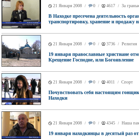
21 Января 2008
0
4617
За грань
/
/
/
В Находке пресечена деятельность орг
транспортировку, хранение и продажу 
21 Января 2008
0
3736
Религия
/
/
/
19 января православные христиане отм
Крещение Господне, или Богоявление
21 Января 2008
0
4011
Спорт
/
/
/
Почувствовать себя настоящим гонщик
Находки
21 Января 2008
0
4345
Наша па
/
/
/
19 января находкинцы в десятый раз о