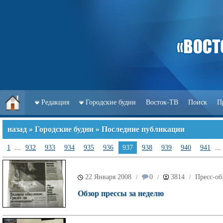
Редакция
Городские будни
Восток-ТВ
Поиск
П
назад
»
Городские будни
» Последние публикации
1
...
932
933
934
935
936
937
938
939
940
941
...
22 Января 2008
0
3814
Пресс-об
/
/
/
Обзор прессы за неделю