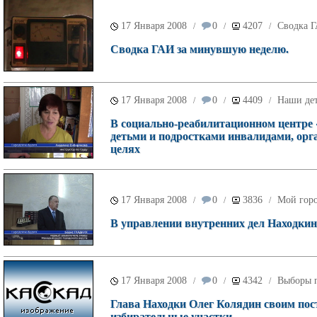
17 Января 2008
0
4207
Сводка 
/
/
/
Сводка ГАИ за минувшую неделю.
17 Января 2008
0
4409
Наши де
/
/
/
В социально-реабилитационном центре 
детьми и подростками инвалидами, ор
целях
17 Января 2008
0
3836
Мой гор
/
/
/
В управлении внутренних дел Находкинс
17 Января 2008
0
4342
Выборы п
/
/
/
Глава Находки Олег Колядин своим пос
избирательные участки