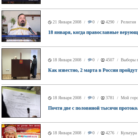
21 Января 2008
0
4290
Религия
/
/
/
18 января, когда православные верую
18 Января 2008
0
4507
Выборы п
/
/
/
Как известно, 2 марта в России пройду
18 Января 2008
0
3781
Мой гор
/
/
/
Почти две с половиной тысячи протоко
18 Января 2008
0
4276
Культура
/
/
/