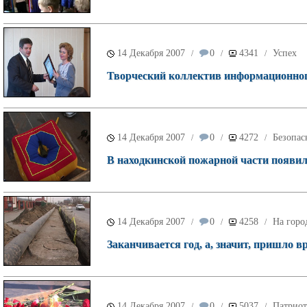
14 Декабря 2007
0
4341
Успех
/
/
/
Творческий коллектив информационного
14 Декабря 2007
0
4272
Безопас
/
/
/
В находкинской пожарной части появи
14 Декабря 2007
0
4258
На горо
/
/
/
Заканчивается год, а, значит, пришло в
14 Декабря 2007
0
5037
Патриот
/
/
/