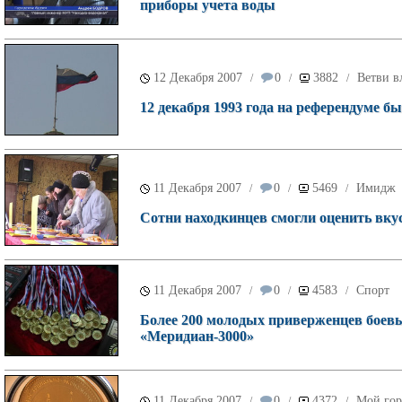
приборы учета воды
12 Декабря 2007
0
3882
Ветви в
/
/
/
12 декабря 1993 года на референдуме 
11 Декабря 2007
0
5469
Имидж
/
/
/
Сотни находкинцев смогли оценить вку
11 Декабря 2007
0
4583
Спорт
/
/
/
Более 200 молодых приверженцев боевы
«Меридиан-3000»
11 Декабря 2007
0
4372
Мой гор
/
/
/