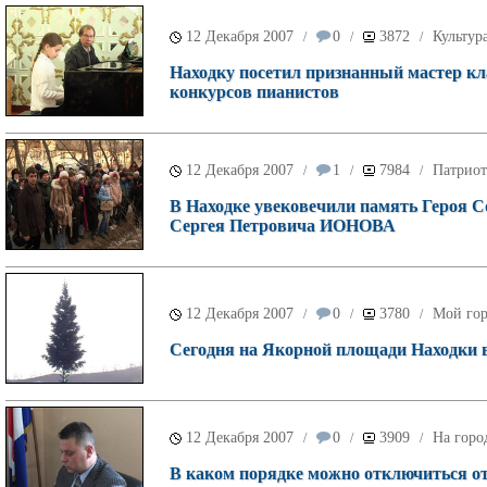
12 Декабря 2007
0
3872
Культур
/
/
/
Находку посетил признанный мастер кл
конкурсов пианистов
12 Декабря 2007
1
7984
Патриот
/
/
/
В Находке увековечили память Героя С
Сергея Петровича ИОНОВА
12 Декабря 2007
0
3780
Мой го
/
/
/
Сегодня на Якорной площади Находки в
12 Декабря 2007
0
3909
На горо
/
/
/
В каком порядке можно отключиться от