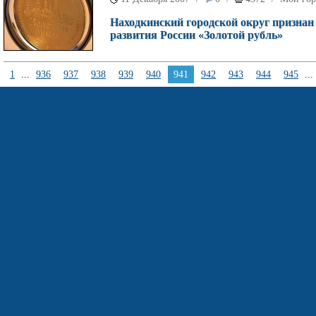
Находкинский городской округ признан
развития России «Золотой рубль»
1
...
936
937
938
939
940
941
942
943
944
945
...