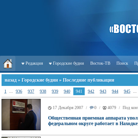
Редакция
Городские будни
Восток-ТВ
Поиск
П
назад
»
Городские будни
» Последние публикации
1
...
936
937
938
939
940
941
942
943
944
945
...
17 Декабря 2007
0
4079
Под кон
/
/
/
Общественная приемная аппарата упол
федеральном округе работает в Находке