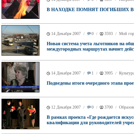
В НАХОДКЕ ПОМНЯТ ПОГИБШИХ В
14 Декабря 2007
0
3593
Мой го
/
/
/
Новая система учета льготников на об
междугородных маршрутах начнет дейст
14 Декабря 2007
1
3995
Культур
/
/
/
Подведены итоги очередного этапа про
12 Декабря 2007
0
3700
Образов
/
/
/
В рамках проекта «Где рождается иску
квалификации для руководителей учре