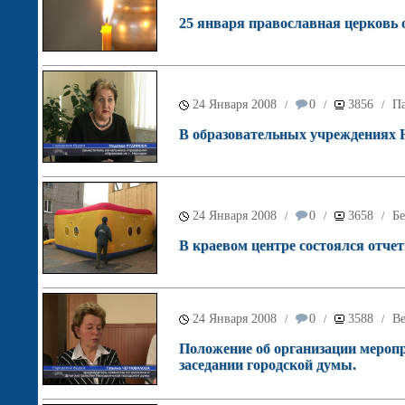
25 января православная церковь
24 Января 2008
0
3856
П
/
/
/
В образовательных учреждениях Н
24 Января 2008
0
3658
Бе
/
/
/
В краевом центре состоялся отч
24 Января 2008
0
3588
Ве
/
/
/
Положение об организации мероп
заседании городской думы.