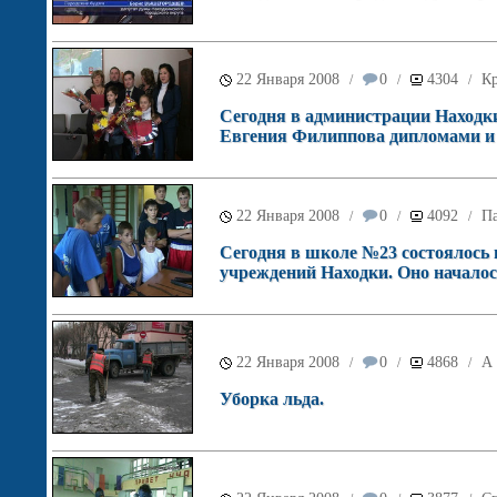
22 Января 2008
0
4304
Кр
/
/
/
Сегодня в администрации Находки
Евгения Филиппова дипломами и
22 Января 2008
0
4092
П
/
/
/
Сегодня в школе №23 состоялось п
учреждений Находки. Оно началос
22 Января 2008
0
4868
А 
/
/
/
Уборка льда.