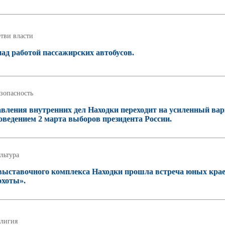
тви власти
над работой пассажирских автобусов.
зопасность
вления внутренних дел Находки переходит на усиленный ва
оведением 2 марта выборов президента России.
льтура
-выставочного комплекса Находки прошла встреча юных кра
охоты».
лигия