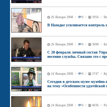
26 Января 2008
0
3956
Ве
/
/
/
В Находке усиливается контроль 
26 Января 2008
0
3698
Бе
/
/
/
С 20 февраля личный состав Упра
несения службы. Связано это с пр
24 Января 2008
0
3747
Ку
/
/
/
Сегодня в детском музее музейно
на тему «Особенности удэгейской 
24 Января 2008
0
4036
Ре
/
/
/