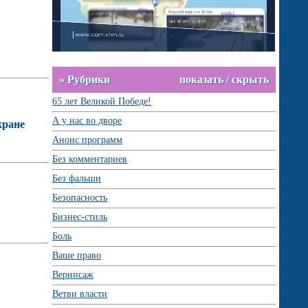
» Рубрики
показать / скрыть
65 лет Великой Победе!
А у нас во дворе
хране
Анонс программ
Без комментариев
Без фальши
Безопасность
Бизнес-стиль
Боль
Ваше право
Вернисаж
Ветви власти