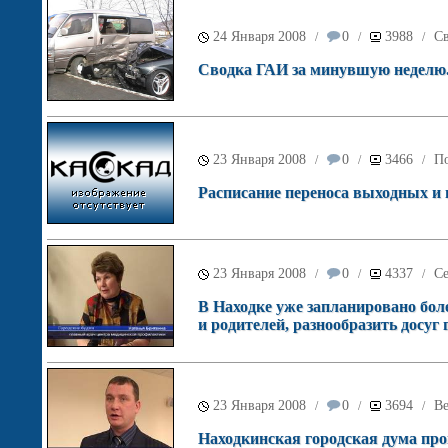
24 Января 2008
0
3988
С
/
/
/
Сводка ГАИ за минувшую неделю
23 Января 2008
0
3466
По
/
/
/
Расписание переноса выходных и п
23 Января 2008
0
4337
С
/
/
/
В Находке уже запланировано боле
и родителей, разнообразить досуг 
23 Января 2008
0
3694
Ве
/
/
/
Находкинская городская дума пров