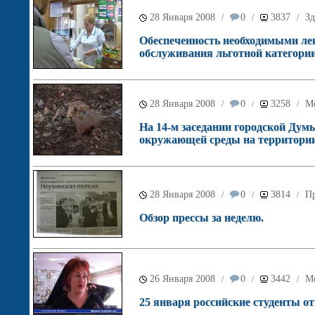
28 Января 2008
0
3837
Зд
/
/
/
Обеспеченность необходимыми ле
обслуживания льготной категори
28 Января 2008
0
3258
М
/
/
/
На 14-м заседании городской Дум
окружающей среды на территории 
28 Января 2008
0
3814
Пр
/
/
/
Обзор прессы за неделю.
26 Января 2008
0
3442
М
/
/
/
25 января российские студенты от