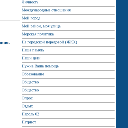
Личность
Международные отношения
Мой город
Мой район, моя улица
Морская политика
ания.
На городской передовой (ЖКХ)
Наша память
Наши дети
Нужна Ваша помощь
Образование
Общество
Общество
Опрос
Отдых
Пароль 02
Патриот