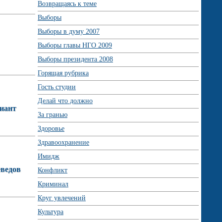
Возвращаясь к теме
Выборы
Выборы в думу 2007
Выборы главы НГО 2009
Выборы президента 2008
Горящая рубрика
Гость студии
Делай что должно
риант
За гранью
Здоровье
Здравоохранение
Имидж
еведов
Конфликт
Криминал
Круг увлечений
Культура