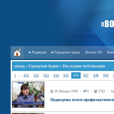
Редакция
Городские будни
Восток-ТВ
Пои
назад
»
Городские будни
» Последние публикации
1
...
931
932
933
934
935
936
937
938
939
28 Января 2008
0
3782
За
/
/
/
Подведены итоги профилактическ