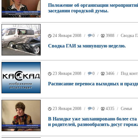
Положение об организации мероприяти
заседании городской думы.
24 Января 2008
0
3988
Сводка 
/
/
/
Сводка ГАИ за минувшую неделю.
23 Января 2008
0
3466
Под конт
/
/
/
Расписание переноса выходных и праздн
23 Января 2008
0
4335
Семья
/
/
/
В Находке уже запланировано более ста
и родителей, разнообразить досуг горож