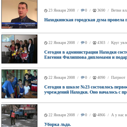
23 Января 2008
0
3690
Ветви вл
/
/
/
Находкинская городская дума провела п
22 Января 2008
0
4303
Круг увл
/
/
/
Сегодня в администрации Находки состо
Евгения Филиппова дипломами и пода
22 Января 2008
0
4090
Патриот
/
/
/
Сегодня в школе №23 состоялось первое
учреждений Находки. Оно началось с п
22 Января 2008
0
4866
А у нас 
/
/
/
Уборка льда.