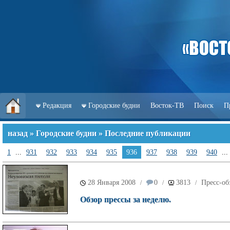
Редакция
Городские будни
Восток-ТВ
Поиск
П
назад
»
Городские будни
» Последние публикации
1
...
931
932
933
934
935
936
937
938
939
940
...
28 Января 2008
0
3813
Пресс-об
/
/
/
Обзор прессы за неделю.