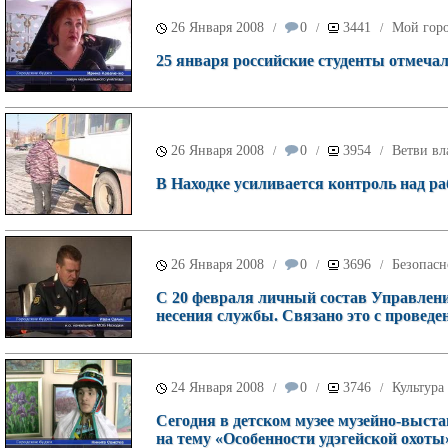
26 Января 2008
0
3441
Мой гор
/
/
/
25 января российские студенты отмечал
26 Января 2008
0
3954
Ветви вл
/
/
/
В Находке усиливается контроль над ра
26 Января 2008
0
3696
Безопасн
/
/
/
С 20 февраля личный состав Управлени
несения службы. Связано это с проведе
24 Января 2008
0
3746
Культура
/
/
/
Сегодня в детском музее музейно-выст
на тему «Особенности удэгейской охоты