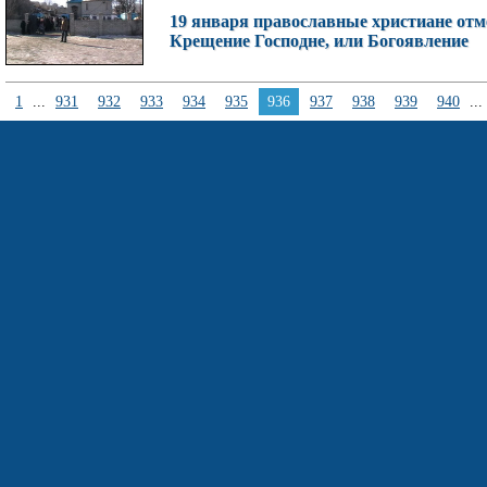
19 января православные христиане отм
Крещение Господне, или Богоявление
1
...
931
932
933
934
935
936
937
938
939
940
...