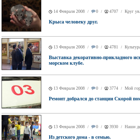
14 Февраля 2008
0
4707
Круг ув
/
/
/
Крыса человеку друг.
13 Февраля 2008
0
4781
Культур
/
/
/
Выставка декоративно-прикладного иск
морском клубе.
13 Февраля 2008
0
3774
Мой го
/
/
/
Ремонт добрался до станции Скорой по
13 Февраля 2008
0
3930
Наши д
/
/
/
Из детского дома - в семью.