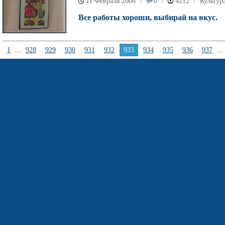
11 Февраля 2008
0
4212
Культур
/
/
/
Все работы хороши, выбирай на вкус.
1
...
928
929
930
931
932
933
934
935
936
937
...