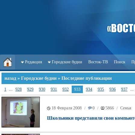
Редакция
Городские будни
Восток-ТВ
Поиск
П
назад
»
Городские будни
» Последние публикации
1
...
928
929
930
931
932
933
934
935
936
937
...
18 Февраля 2008
0
5866
Семья
/
/
/
Школьники представили свои компьюте