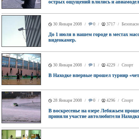
острых ощущений влились и авиамоде
30 Января 2008
0
3717
Безопасн
/
/
/
До 1 июля в нашем городе в местах мас
видеокамер.
30 Января 2008
1
4229
Спорт
/
/
/
В Находке впервые прошел турнир «чет
28 Января 2008
0
4296
Спорт
/
/
/
В воскресенье на озере Лебяжьем проше
приняли участие автолюбители Находки