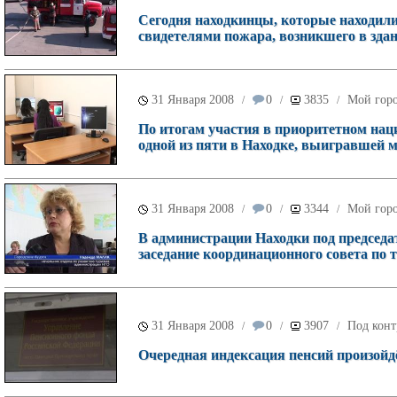
Сегодня находкинцы, которые находили
свидетелями пожара, возникшего в зда
31 Января 2008
0
3835
Мой гор
/
/
/
По итогам участия в приоритетном нац
одной из пяти в Находке, выигравшей 
31 Января 2008
0
3344
Мой гор
/
/
/
В администрации Находки под председ
заседание координационного совета по т
31 Января 2008
0
3907
Под конт
/
/
/
Очередная индексация пенсий произойдё