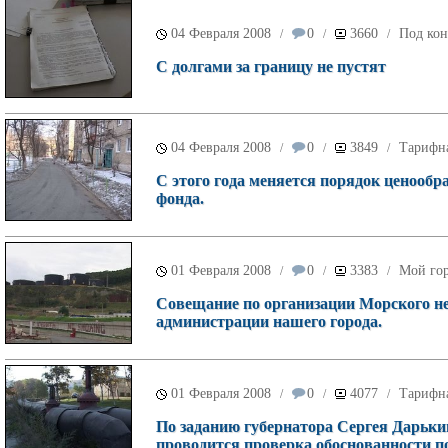
04 Февраля 2008
0
3660
Под кон
/
/
/
С долгами за границу не пустят
04 Февраля 2008
0
3849
Тарифн
/
/
/
С этого года меняется порядок ценооб
фонда.
01 Февраля 2008
0
3383
Мой го
/
/
/
Совещание по организации Морского не
администрации нашего города.
01 Февраля 2008
0
4077
Тарифн
/
/
/
По заданию губернатора Сергея Дарьк
проводится проверка обоснованности 