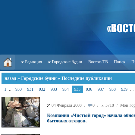
Редакция
Городские будни
Восток-ТВ
Поиск
П
назад
»
Городские будни
» Последние публикации
1
...
930
931
932
933
934
935
936
937
938
939
...
04 Февраля 2008
0
3718
Мой го
/
/
/
Компания «Чистый город» начала обнов
бытовых отходов.