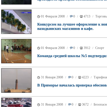
01 Февраля 2008
0
4713
Торговы
/
/
/
Конкурсом на лучшее оформление к но
находкинских магазинов и кафе.
01 Февраля 2008
0
3912
Спорт
/
/
/
Команда средней школы №5 подтвердила
31 Января 2008
0
4223
Тарифна
/
/
/
В Приморье началась проверка обоснов
31 Января 2008
0
3672
Безопасн
/
/
/