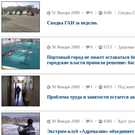
31 Января 2008
0
4106
Сводка 
/
/
/
Сводка ГАИ за неделю.
30 Января 2008
0
5713
Здоровье
/
/
/
Портовый город не может оставаться бе
городские власти приняли решение: бас
30 Января 2008
1
4093
Под конт
/
/
/
Проблема труда и занятости остается ак
30 Января 2008
0
4380
Круг увл
/
/
/
Экстрим-клуб «Адреналин» объединяет 