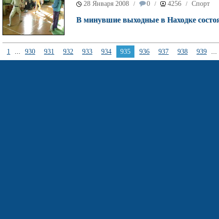
28 Января 2008
0
4256
Спорт
/
/
/
В минувшие выходные в Находке состоя
1
...
930
931
932
933
934
935
936
937
938
939
...